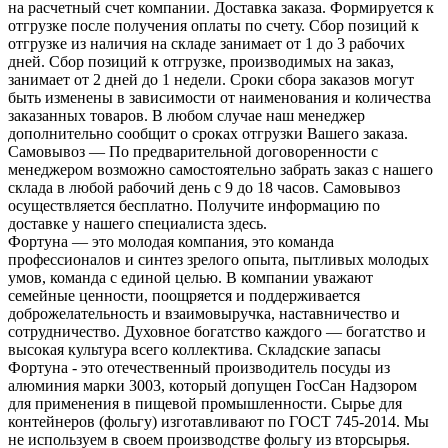
на расчетный счет компании. Доставка заказа. Формируется к
отгрузке после получения оплаты по счету. Сбор позиций к
отгрузке из наличия на складе занимает от 1 до 3 рабочих
дней. Сбор позиций к отгрузке, производимых на заказ,
занимает от 2 дней до 1 недели. Сроки сбора заказов могут
быть изменены в зависимости от наименования и количества
заказанных товаров. В любом случае наш менеджер
дополнительно сообщит о сроках отгрузки Вашего заказа.
Самовывоз — По предварительной договоренности с
менеджером возможно самостоятельно забрать заказ с нашего
склада в любой рабочий день с 9 до 18 часов. Самовывоз
осуществляется бесплатно. Получите информацию по
доставке у нашего специалиста здесь.
Фортуна — это молодая компания, это команда
профессионалов и синтез зрелого опыта, пытливых молодых
умов, команда с единой целью. В компании уважают
семейные ценности, поощряется и поддерживается
доброжелательность и взаимовыручка, наставничество и
сотрудничество. Духовное богатство каждого — богатство и
высокая культура всего коллектива. Складские запасы
Фортуна - это отечественный производитель посуды из
алюминия марки 3003, который допущен ГосСан Надзором
для применения в пищевой промышленности. Сырье для
контейнеров (фольгу) изготавливают по ГОСТ 745-2014. Мы
не используем в своем производстве фольгу из вторсырья.