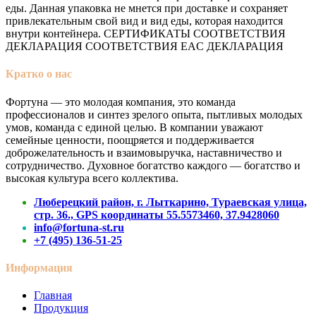
еды. Данная упаковка не мнется при доставке и сохраняет
привлекательным свой вид и вид еды, которая находится
внутри контейнера. СЕРТИФИКАТЫ СООТВЕТСТВИЯ
ДЕКЛАРАЦИЯ СООТВЕТСТВИЯ EAC ДЕКЛАРАЦИЯ
Кратко о нас
Фортуна — это молодая компания, это команда
профессионалов и синтез зрелого опыта, пытливых молодых
умов, команда с единой целью. В компании уважают
семейные ценности, поощряется и поддерживается
доброжелательность и взаимовыручка, наставничество и
сотрудничество. Духовное богатство каждого — богатство и
высокая культура всего коллектива.
Люберецкий район, г. Лыткарино, Тураевская улица,
стр. 36., GPS координаты 55.5573460, 37.9428060
info@fortuna-st.ru
+7 (495) 136-51-25
Информация
Главная
Продукция