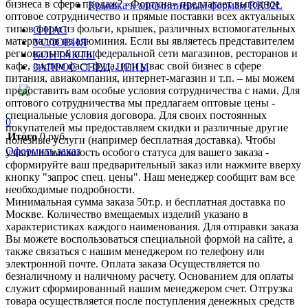
бизнеса в сфере продаж? «Фортуна» предлагает выгодное
Крышка к алюминиевым формам RK32L
оптовое сотрудничество и прямые поставки всех актуальных
типов форм из фольги, крышек, различных вспомогательных
О НАС
материалов из алюминия. Если вы являетесь представителем
УСЛОВИЯ
региональной или федеральной сети магазинов, ресторанов и
КОНТАКТЫ
кафе, систем фаст-фуда, или у вас свой бизнес в сфере
ЗАПРОС СПЕЦ. ЦЕНЫ
питания, авиакомпания, интернет-магазин и т.п. – мы можем
предоставить вам особые условия сотрудничества с нами. Для
оптового сотрудничества мы предлагаем оптовые цены -
специальные условия договора. Для своих постоянных
0
покупателей мы предоставляем скидки и различные другие
Итого
0
руб.
полезные услуги (например бесплатная доставка). Чтобы
Оформить заказ
узнать возможность особого статуса для вашего заказа -
сформируйте ваш предварительный заказ или нажмите вверху
кнопку "запрос спец. цены". Наш менеджер сообщит вам все
необходимые подробности.
Минимальная сумма заказа 50т.р. и бесплатная доставка по
Москве. Количество вмещаемых изделий указано в
характеристиках каждого наименования. Для отправки заказа
Вы можете воспользоваться специальной формой на сайте, а
также связаться с нашим менеджером по телефону или
электронной почте. Оплата заказа Осуществляется по
безналичному и наличному расчету. Основанием для оплаты
служит сформированный нашим менеджером счет. Отгрузка
товара осуществляется после поступления денежных средств