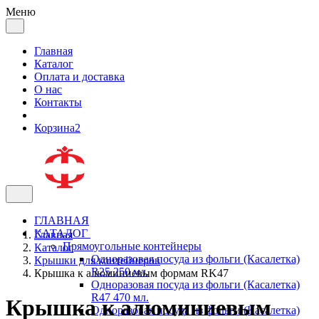
Меню
Главная
Каталог
Оплата и доставка
О нас
Контакты
Корзина
2
ГЛАВНАЯ
КАТАЛОГ
Главная
Прямоугольные контейнеры
Каталог
Одноразовая посуда из фольги (Касалетка)
Крышки для контейнеров
R25 250 мл.
Крышка к алюминиевым формам RK47
Одноразовая посуда из фольги (Касалетка)
R47 470 мл.
Крышка к алюминиевым
Одноразовая посуда из фольги (Касалетка)