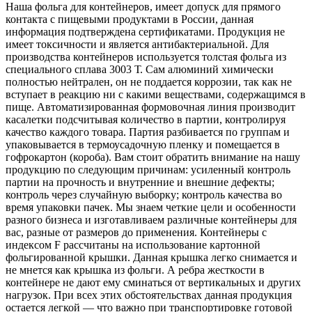
Наша фольга для контейнеров, имеет допуск для прямого
контакта с пищевыми продуктами в России, данная
информация подтверждена сертификатами. Продукция не
имеет токсичности и является антибактериальной. Для
производства контейнеров используется толстая фольга из
специального сплава 3003 Т. Сам алюминий химически
полностью нейтрален, он не поддается коррозии, так как не
вступает в реакцию ни с какими веществами, содержащимся в
пище. Автоматизированная формовочная линия производит
касалетки подсчитывая количество в партии, контролируя
качество каждого товара. Партия разбивается по группам и
упаковывается в термоусадочную пленку и помещается в
гофрокартон (короба). Вам стоит обратить внимание на нашу
продукцию по следующим причинам: усиленный контроль
партии на прочность и внутренние и внешние дефекты;
контроль через случайную выборку; контроль качества во
время упаковки пачек. Мы знаем четкие цели и особенности
разного бизнеса и изготавливаем различные контейнеры для
вас, разные от размеров до применения. Контейнеры с
индексом F рассчитаны на использование картонной
фольгированной крышки. Данная крышка легко снимается и
не мнется как крышка из фольги. А ребра жесткости в
контейнере не дают ему сминаться от вертикальных и других
нагрузок. При всех этих обстоятельствах данная продукция
остается легкой — что важно при транспортировке готовой