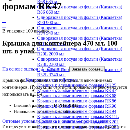
R68 685 мл.
формам RK47
Одноразовая посуда из фольги (Касалетка)
R86 860 мл.
Одноразовая посуда из фольги (Касалетка)
R90 900 мл.
Одноразовая посуда из фольги (Касалетка)
В упаковке 100 крышек
R94 940 мл.
Одноразовая посуда из фольги (Касалетка)
Крышка для контейнера 470 мл. 100
R11L 1125 мл.
Одноразовая посуда из фольги (Касалетка)
шт. в упак.
R20L 2000 мл.
Одноразовая посуда из фольги (Касалетка)
R23L 2300 мл.
На основе оценок
/
Оценить
Заказать образец
Одноразовая посуда из фольги (Касалетка)
R32L 3240 мл.
Крышки для контейнеров
Крышка фольгированная из картона для алюминиевых
Крышка к алюминиевым формам RK25
контейнеров. Продукция сертифицирована. Не рекомендуется
Крышка к алюминиевым формам RK47
использовать в СВЧ.
Крышка к алюминиевым формам RK68
Крышка к алюминиевым формам RK86
Внешний размер -
145Х120ХR25
Крышка к алюминиевым формам RK90
Крышка к алюминиевым формам RK94
Использование в морозильной камере
Крышка к алюминиевым формам RK11L
Оптовые условия
Доставка и оплата
О производстве
Крышка к алюминиевым формам RK20L
Интересуют новые перспективные направления для развития
Крышка к алюминиевым формам RK23L