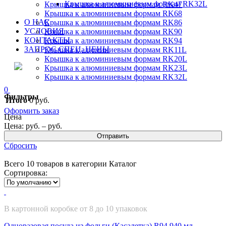
Крышка к алюминиевым формам RK32L
Крышка к алюминиевым формам RK47
Крышка к алюминиевым формам RK68
О НАС
Крышка к алюминиевым формам RK86
УСЛОВИЯ
Крышка к алюминиевым формам RK90
КОНТАКТЫ
Крышка к алюминиевым формам RK94
ЗАПРОС СПЕЦ. ЦЕНЫ
Крышка к алюминиевым формам RK11L
Крышка к алюминиевым формам RK20L
Крышка к алюминиевым формам RK23L
Крышка к алюминиевым формам RK32L
0
Фильтры
Итого
0
руб.
Оформить заказ
Цена
Цена:
руб. –
руб.
Отправить
Сбросить
Всего 10 товаров в категории Каталог
Сортировка:
В картонной коробке от 8 до 10 упаковок
Одноразовая посуда из фольги (Касалетка) R94 940 мл.