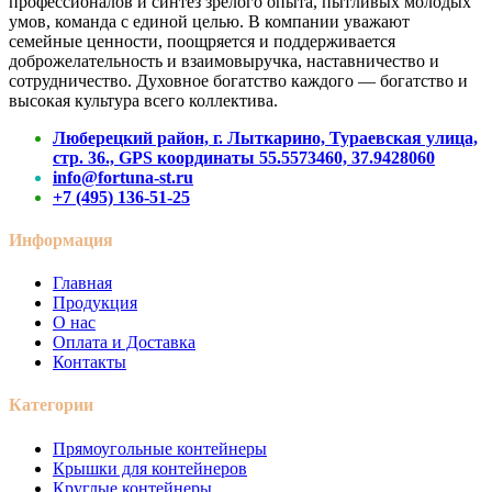
профессионалов и синтез зрелого опыта, пытливых молодых
умов, команда с единой целью. В компании уважают
семейные ценности, поощряется и поддерживается
доброжелательность и взаимовыручка, наставничество и
сотрудничество. Духовное богатство каждого — богатство и
высокая культура всего коллектива.
Люберецкий район, г. Лыткарино, Тураевская улица,
стр. 36., GPS координаты 55.5573460, 37.9428060
info@fortuna-st.ru
+7 (495) 136-51-25
Информация
Главная
Продукция
О нас
Оплата и Доставка
Контакты
Категории
Прямоугольные контейнеры
Крышки для контейнеров
Круглые контейнеры